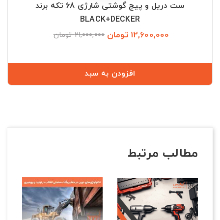
ست دریل و پیچ گوشتی شارژی 68 تکه برند
BLACK+DECKER
12,600,000 تومان
قیمت
قیمت
21,000,000 تومان
عادی
افزودن به سبد
مطالب مرتبط