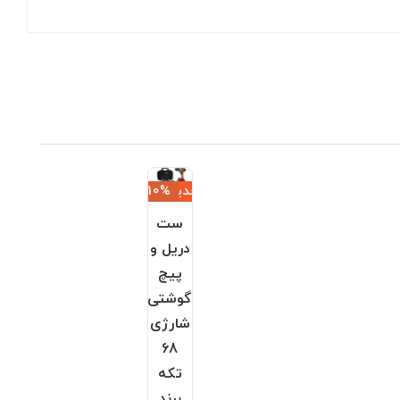
جدید
‎−10%
ست
دریل و
پیچ
گوشتی
شارژی
68
تکه
برند