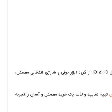
اگر به دنبال یک بالابر برقی مقاوم و کاربردی برای مصارف ساختمانی و کارگاهی هستید، بالابر برقی ۵۰۰ کیلویی Mahak مدل KX-500C از گروه ابزار برقی و شارژی انتخابی مطمئن،
س
تهیه نمایید و لذت یک خرید مطمئن و آسان را تجربه