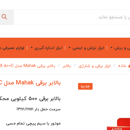
ش و برش
ابزار تراش و ایمنی
ابزار اندازه گیری
لوازم مصرفی 
خانه
ابزار برقی و شارژی
بالابر
بالابر برقی Mahak مدل KX-500C
بالابر برقی Mahak مدل KX-500C
جدید
بالابر برقی 500 کیلویی محک مدل KX-500C
سرعت حمل بار 13m/min
موتور با سیم پیچی تمام مسی