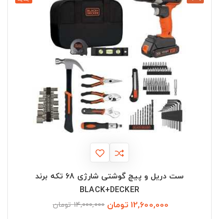
ست دریل و پیچ گوشتی شارژی 68 تکه برند
BLACK+DECKER
12,600,000 تومان
قیمت
قیمت
14,000,000 تومان
عادی