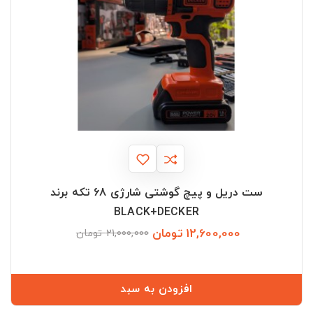
ست دریل و پیچ گوشتی شارژی 68 تکه برند
BLACK+DECKER
12,600,000 تومان
قیمت
قیمت
21,000,000 تومان
عادی
افزودن به سبد