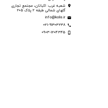
شعبه غرب: اکباتان، مجتمع تجاری
location_on
گلهای شمالی طبقه ۲ پلاک ۲۰۵
info@kolis.ir
email
021-91303238
call
0903-1204345
phone_iphone