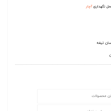
محل نگهداری
آچار
سان تیغه
کن محصولات