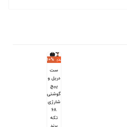
جدید
‎−10%
ست
دریل و
پیچ
گوشتی
شارژی
68
تکه
برند