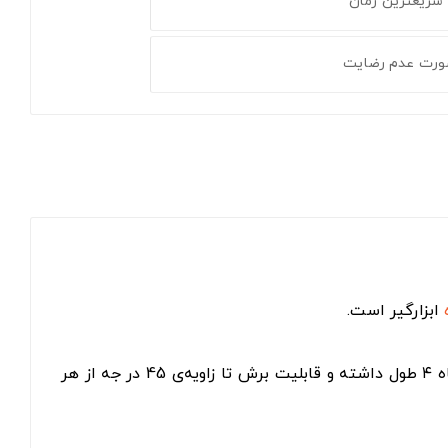
 سریعترین زمان
ورت عدم رضایت
ابزارگیر است.
این دستگاه با توان ۲۳۰۰ وات کار می کند که سرعت آن در حالت بی باری 0-3800 دور در دقیقه است. کابل برق این دستگاه ۴ طول داشته و قابلیت برش تا زاویه‌ی 45 در جه از هر