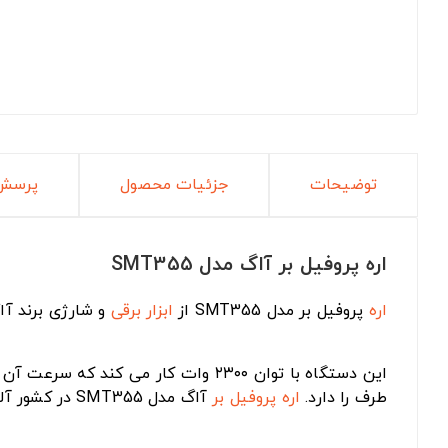
توضیحات
جزئیات محصول
پرسش 
اره پروفیل بر آاگ مدل SMT355
اره
پروفیل بر مدل SMT355 از
ابزار برقی
و شارژی برند آاک - AEG است. این اره دارای قفل صفحه، پایه
طرف را دارد.
اره پروفیل بر
آاگ مدل SMT355 در کشور آلمان ساخته شده و دارای ۲۵ ماه گارانتی است.