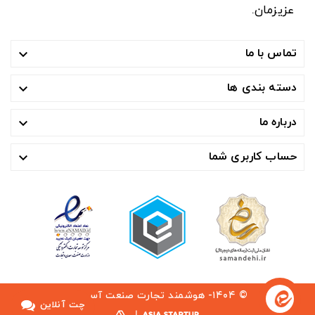
عزیزمان.
تماس با ما

دسته بندی ها

درباره ما

حساب کاربری شما

© ۱۴۰۴- هوشمند تجارت صنعت آسیا ™
چت آنلاین