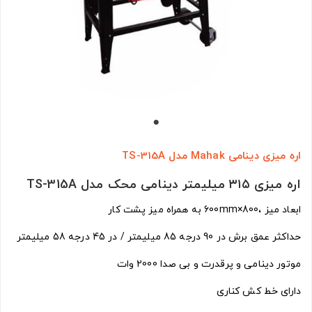
اره میزی دینامی Mahak مدل TS-315A
اره میزی ۳۱۵ میلیمتر دینامی محک مدل TS-315A
ابعاد میز ،800×600mm به همراه میز پشت کار
حداکثر عمق برش در 90 درجه 85 میلیمتر / در 45 درجه 58 میلیمتر
موتور دینامی و پرقدرت و بی صدا 2000 وات
دارای خط کش کناری