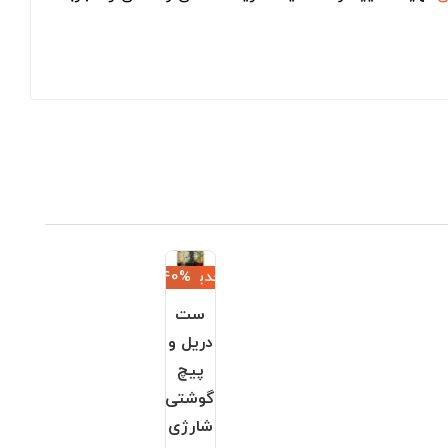
جدید
‎−40%
ست
دریل و
پیچ
گوشتی
شارژی