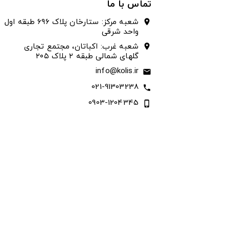
تماس با ما
شعبه مرکز: ستارخان پلاک ۶۹۶ طبقه اول
location_on
واحد شرقی
شعبه غرب: اکباتان، مجتمع تجاری
location_on
گلهای شمالی طبقه ۲ پلاک ۲۰۵
info@kolis.ir
email
021-91303238
call
0903-1204345
phone_iphone