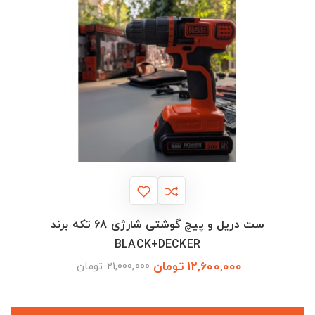
ست دریل و پیچ گوشتی شارژی 68 تکه برند
BLACK+DECKER
12,600,000 تومان
قیمت
قیمت
21,000,000 تومان
عادی