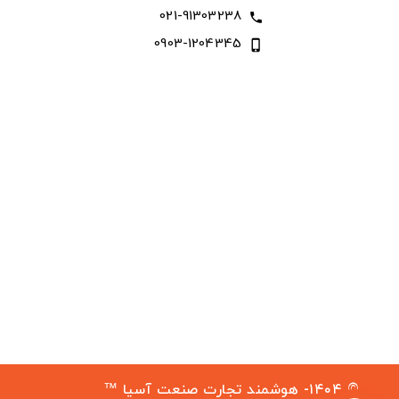
021-91303238
call
0903-1204345
phone_iphone
© ۱۴۰۴- هوشمند تجارت صنعت آسیا ™