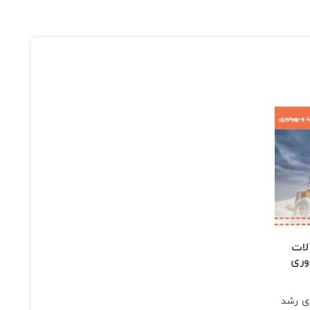
لات
وری
دی رشد