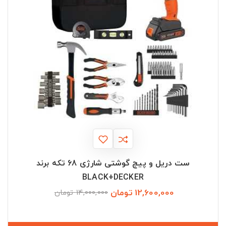
ست دریل و پیچ گوشتی شارژی 68 تکه برند
BLACK+DECKER
12,600,000 تومان
قیمت
قیمت
14,000,000 تومان
عادی