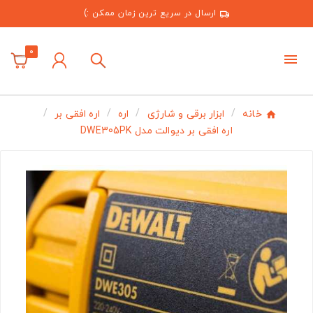
ارسال در سریع ترین زمان ممکن :)
0
خانه
ابزار برقی و شارژی
اره
اره افقی بر
اره افقی بر دیوالت مدل DWE305PK