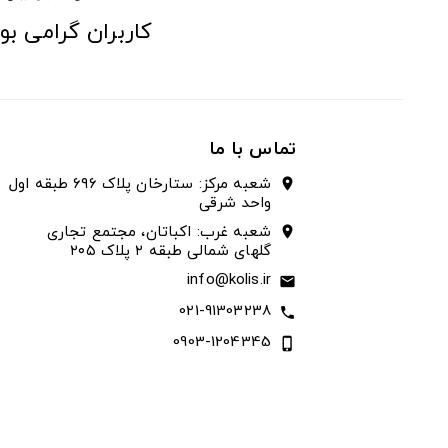
کاربران گرامی بو
تماس با ما
شعبه مرکز: ستارخان پلاک ۶۹۶ طبقه اول
location_on
واحد شرقی
شعبه غرب: اکباتان، مجتمع تجاری
location_on
گلهای شمالی طبقه ۲ پلاک ۲۰۵
info@kolis.ir
email
021-91303238
call
0903-1204345
phone_iphone