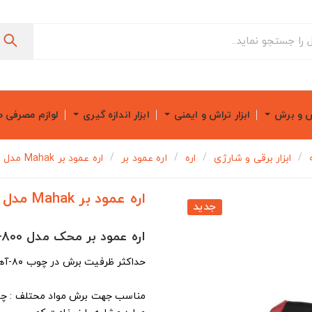
ش و برش
ابزار تراش و ایمنی
ابزار اندازه گیری
لوازم مصرفی 
ابزار برقی و شارژی
اره
اره عمود بر
اره عمود بر Mahak مدل JS-800
اره عمود بر Mahak مدل JS-800
جدید
اره عمود بر محک مدل JS-800
حداکثر ظرفیت برش در چوب ۸۰-آهن 8-آلومینیوم 12 میلیمتر
مناسب جهت برش مواد محتلف : چوب: