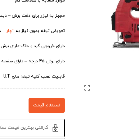
موارد مشابه با ضخامت کم
مجهز به لیزر برای دقت برش – دیمرد
تعویض تیغه بدون نیاز به
آچار
– د
دارای خروجی گرد و خاک-دارای برش 45 درجه
دارای برش 45 درجه – دارای صفحه آلومینیوم دایکاست
قابلیت نصب کلیه تیغه های U.T

استعلام قیمت
گارانتی بهترین قیمت مم