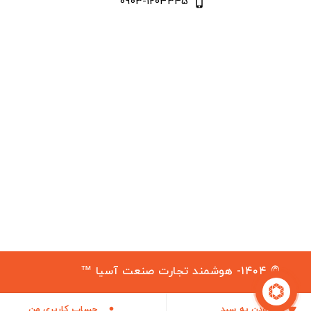
0903-1204345
phone_iphone
© ۱۴۰۴- هوشمند تجارت صنعت آسیا ™
افزودن به سبد
حساب کاربری من

