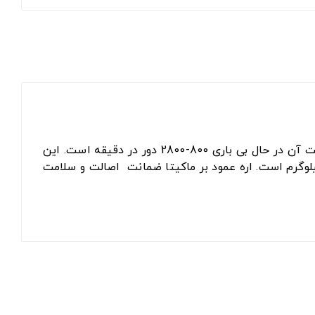
۷۲۰ وات و سرعت آن در حال بی باری 800-2800 دور در دقیقه است. این
ابلیت کنترل سرعت و کنترل استارت را دارد. این دستگاه قابلیت مکش گرد و غبار را دارد. وزن این دستگاه ۲.۵ کیلوگرم است. اره عمود بر ماکیتا ضمانت اصالت و سلامت