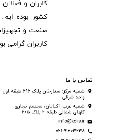
کابران و فعالا
کشور بوده ایم. 
صنعت و تجهیزا
کاربران گرامی بو
تماس با ما
شعبه مرکز: ستارخان پلاک ۶۹۶ طبقه اول
location_on
واحد شرقی
شعبه غرب: اکباتان، مجتمع تجاری
location_on
گلهای شمالی طبقه ۲ پلاک ۲۰۵
info@kolis.ir
email
021-91303238
call