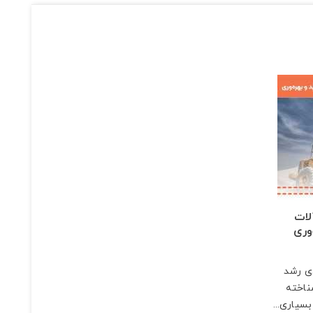
لات
وری
دی رشد
ناخته
سیاری...