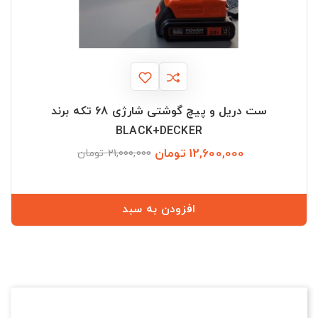
ست دریل و پیچ گوشتی شارژی 68 تکه برند
BLACK+DECKER
12,600,000 تومان
قیمت
قیمت
21,000,000 تومان
عادی
افزودن به سبد