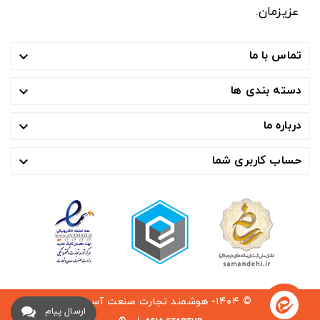
عزیزمان.
تماس با ما

دسته بندی ها

درباره ما

حساب کاربری شما

© ۱۴۰۴- هوشمند تجارت صنعت آسیا ™
ارسال پیام