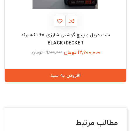
ست دریل و پیچ گوشتی شارژی 68 تکه برند
BLACK+DECKER
12,600,000 تومان
قیمت
قیمت
21,000,000 تومان
عادی
افزودن به سبد
مطالب مرتبط