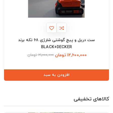
ست دریل و پیچ گوشتی شارژی 68 تکه برند
BLACK+DECKER
12,600,000 تومان
قیمت
قیمت
21,000,000 تومان
عادی
افزودن به سبد
کالاهای تخفیفی