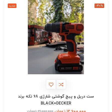
‎−40%
جدید
ست دریل و پیچ گوشتی شارژی 68 تکه برند
BLACK+DECKER
12,600,000 تومان
قیمت
قیمت
21,000,000 تومان