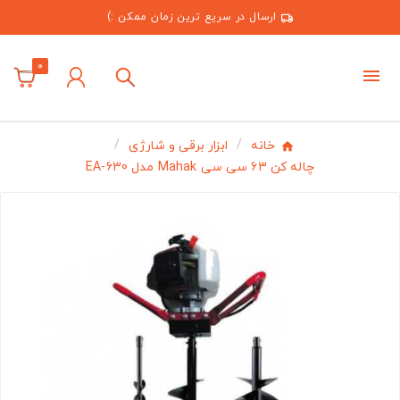
ارسال در سریع ترین زمان ممکن :)
0
خانه
ابزار برقی و شارژی
چاله کن 63 سی سی Mahak مدل EA-630