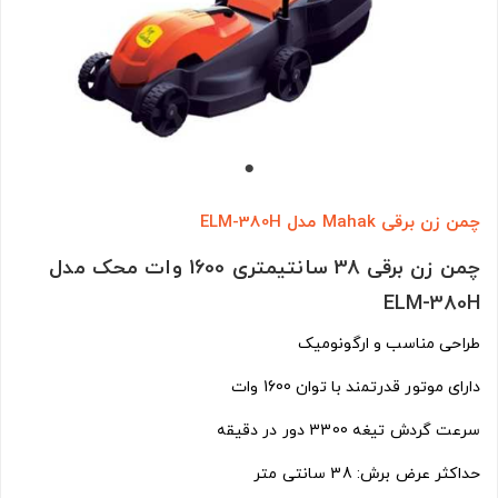
چمن زن برقی Mahak مدل ELM-380H
چمن زن برقی 38 سانتیمتری 1600 وات محک مدل
ELM-380H
طراحی مناسب و ارگونومیک
دارای موتور قدرتمند با توان 1600 وات
سرعت گردش تیغه 3300 دور در دقیقه
حداکثر عرض برش: 38 سانتی متر