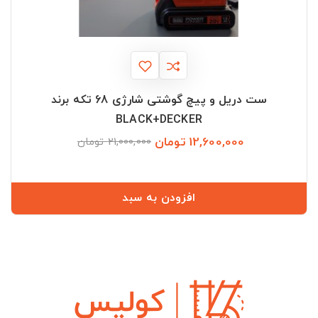
ست دریل و پیچ گوشتی شارژی 68 تکه برند
BLACK+DECKER
12,600,000 تومان
قیمت
قیمت
21,000,000 تومان
عادی
افزودن به سبد