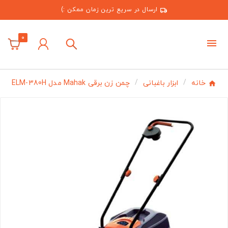
ارسال در سریع ترین زمان ممکن :)
0
خانه
ابزار باغبانی
چمن زن برقی Mahak مدل ELM-380H