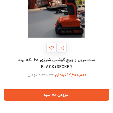
ست دریل و پیچ گوشتی شارژی 68 تکه برند
BLACK+DECKER
12,600,000 تومان
قیمت
قیمت
21,000,000 تومان
عادی
افزودن به سبد