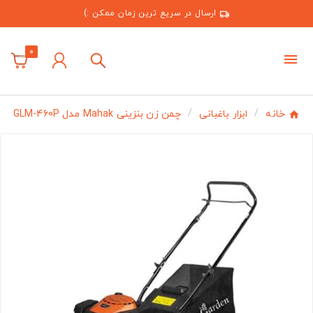
ارسال در سریع ترین زمان ممکن :)
0
خانه
ابزار باغبانی
چمن زن بنزینی Mahak مدل GLM-460P