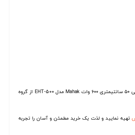
اگر به دنبال یک شمشاد زن برقی خوش‌ساخت، پرقدرت و ایمن برای شکل‌دهی و هرس دقیق بوته‌ها هستید، شمشاد زن برقی ۵۰ سانتیمتری ۶۰۰ وات Mahak مدل EHT-500 از گروه
س
تهیه نمایید و لذت یک خرید مطمئن و آسان را تجربه