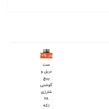
جدید
‎−40%
ست
دریل و
پیچ
گوشتی
شارژی
68
تکه