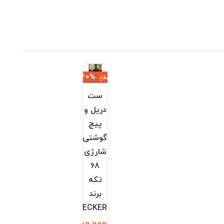
جدید
‎−40%
ست
دریل و
پیچ
گوشتی
شارژی
68
تکه
برند
BLACK+DECKER
12,600,000