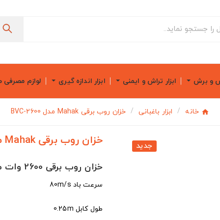
ش و برش
ابزار تراش و ایمنی
ابزار اندازه گیری
لوازم مصرفی 
خانه
ابزار باغبانی
خزان روب برقی Mahak مدل BVC-2600
خزان روب برقی Mahak مدل BVC-2600
جدید
خزان روب برقی 2600 وات محک مدل BVC-2600
سرعت باد 80m/s
طول کابل 0.25m