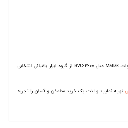
اگر به دنبال یک خزان روب برقی قوی، خوش‌دست و دوکاره برای تمیزکاری سریع فضای باز هستید، خزان روب برقی ۲۶۰۰ وات Mahak مدل BVC-2600 از گروه ابزار باغبانی انتخابی
س
تهیه نمایید و لذت یک خرید مطمئن و آسان را تجربه