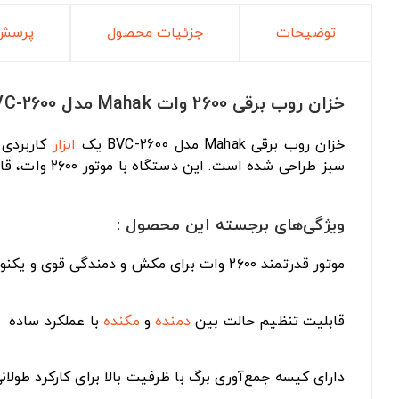
توضیحات
جزئیات محصول
پرسش 
خزان روب برقی 2600 وات Mahak مدل BVC-2600
خزان روب برقی Mahak مدل BVC-2600 یک
ابزار
کاربردی 
سبز طراحی شده است. این دستگاه با موتور ۲۶۰۰ وات، قابلیت دوگانه دمندگی و مکش را ارائه می‌دهد و با کیسه جمع‌آوری، فرایند تمیزکاری را بسیار ساده و سریع می‌کند.
ویژگی‌های برجسته این محصول :
موتور قدرتمند ۲۶۰۰ وات برای مکش و دمندگی قوی و یکنواخت
قابلیت تنظیم حالت بین
دمنده
و
مکنده
با عملکرد ساده
دارای کیسه جمع‌آوری برگ با ظرفیت بالا برای کارکرد طولانی