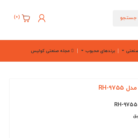
)
0
(
جستجو
صنعتی
برندهای محبوب
مجله صنعتی کولیس
RH-97
یق