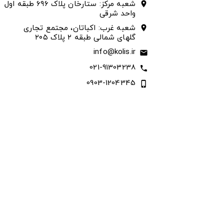
شعبه مرکز: ستارخان پلاک ۶۹۶ طبقه اول
location_on
واحد شرقی
شعبه غرب: اکباتان، مجتمع تجاری
location_on
گلهای شمالی طبقه ۲ پلاک ۲۰۵
info@kolis.ir
email
021-91303238
call
0903-1204345
phone_iphone