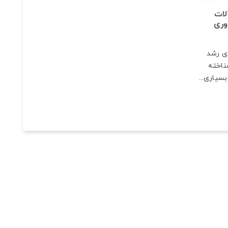
لات
وری
دی رشد
ناخته
سیاری...