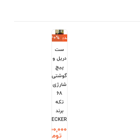
جدید
‎−40%
ست
دریل و
پیچ
گوشتی
شارژی
68
تکه
برند
BLACK+DECKER
12,600,000
تومان