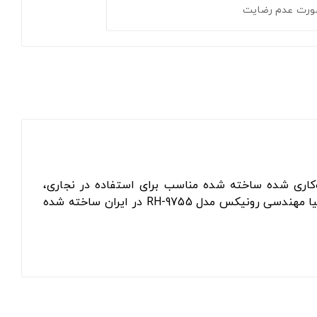
ورت عدم رضایت
فولاد فنر CK75 سخت‌کاری ‌شده ساخته شده مناسب برای استفاده در نجاری،
تراشکاری، نقشه‌کشی و ... موارد است. این ابزار قابلیت اندازه‌گیری 45 و 90 درجه / برحسب سانتی‌متر و میلی‌متر را دارد. گونیا مهندسی رونیکس مدل RH-9755 در ایران ساخته شده