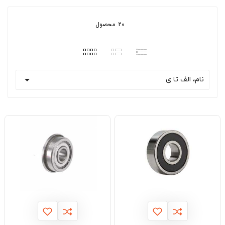
20 محصول

نام، الف تا ی