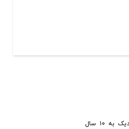
فروشگاه آنلاین ابزار و تجهیزات صنعتی کولیس با افتخار نزدیک به ۱۰ سال