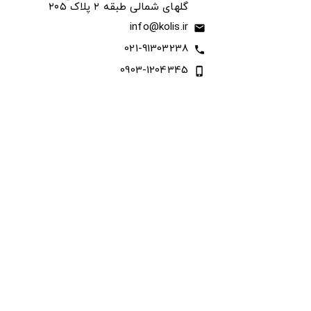
گلهای شمالی طبقه ۲ پلاک ۲۰۵
info@kolis.ir
email
021-91303238
call
0903-1204345
phone_iphone