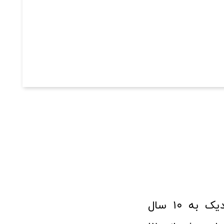
فروشگاه آنلاین ابزار و تجهیزات صنعتی کولیس با افتخار نزدیک به ۱۰ سال