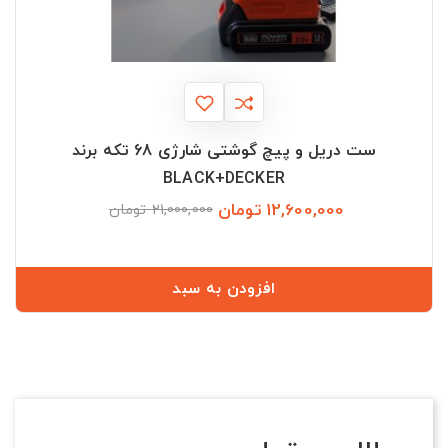
ست دریل و پیچ گوشتی شارژی 68 تکه برند
BLACK+DECKER
12,600,000 تومان
قیمت
قیمت
21,000,000 تومان
عادی
افزودن به سبد