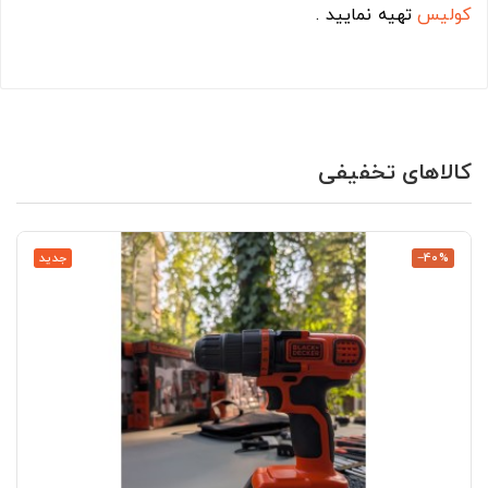
کولیس
تهیه نمایید .
کالاهای تخفیفی
‎−40%
جدید