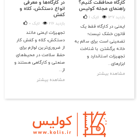
کارگاه محافظت کنیم؟
در کارگاه‌ها و معرفی
دق
راهنمای مجله کولیس
انواع دستکش، کلاه و
ای
کفش
137 بازدید
لایک
1
82 با
216 بازدید
لایک
0
ایمنی در کارگاه فقط یک
تجه
تجهیزات ایمنی مانند
قانون خشک نیست؛
حیا
دستکش، کلاه و کفش کار
تضمینی است برای سالم به
شما
از ضروری‌ترین لوازم برای
ها
خانه برگشتن. با شناخت
نکا
حفظ سلامت در محیط‌های
تجهیزات استاندارد و
آشن
صنعتی و کارگاهی هستند و
ابزارهای...
مش
از...
مشاهده بیشتر
مشاهده بیشتر