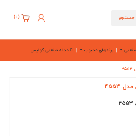
)
0
(
جستجو
صنعتی
برندهای محبوب
مجله صنعتی کولیس
4
 4553