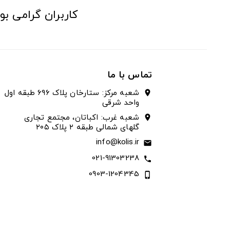
کاربران گرامی بو
تماس با ما
شعبه مرکز: ستارخان پلاک ۶۹۶ طبقه اول
location_on
واحد شرقی
شعبه غرب: اکباتان، مجتمع تجاری
location_on
گلهای شمالی طبقه ۲ پلاک ۲۰۵
info@kolis.ir
email
021-91303238
call
0903-1204345
phone_iphone