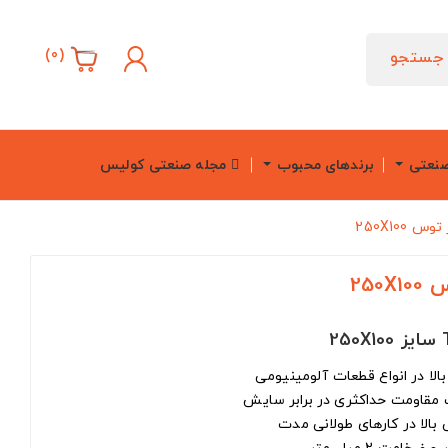
)
0
(
جستجو
صنعتی
برندهای محبوب
مجله صنعتی کولیس
250X100
250
ت مقاومت حداکثری در برابر سایش