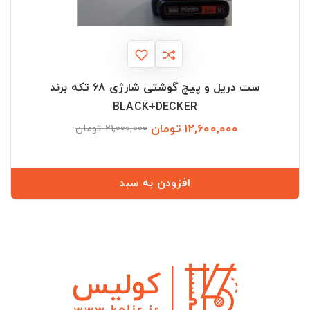
ست دریل و پیچ گوشتی شارژی 68 تکه برند
BLACK+DECKER
12,600,000 تومان
قیمت
قیمت
21,000,000 تومان
عادی
افزودن به سبد