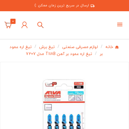
ارسال در سریع ترین زمان ممکن :)
0
خانه
لوازم مصرفی صنعتی
تیغ برش
تیغ اره عمود
بر
تیغ اره عمود بر آهن T118B مدل 7207