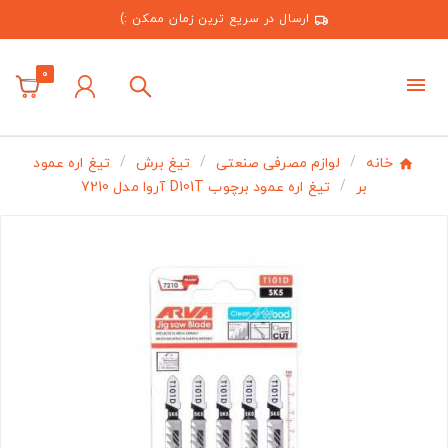
ارسال در سریع ترین زمان ممکن :)
0
خانه
لوازم مصرفی صنعتی
تیغ برش
تیغ اره عمود
بر
تيغ اره عمود برچوب D101T آروا مدل 7210