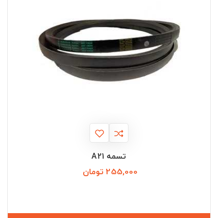
تسمه A21
255,000 تومان
قیمت