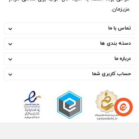
عزیزمان.
تماس با ما

دسته بندی ها

درباره ما

حساب کاربری شما

© ۱۴۰۴- هوشمند تجارت صنعت آسیا ™