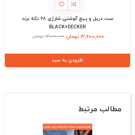
ست دریل و پیچ گوشتی شارژی 68 تکه برند
BLACK+DECKER
12,600,000 تومان
قیمت
قیمت
14,000,000 تومان
عادی
افزودن به سبد
مطالب مرتبط