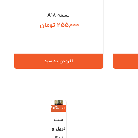
تسمه A18
255,000 تومان
قیمت
قیمت
افزودن به سبد
جدید
‎−40%
ست
دریل و
پیچ