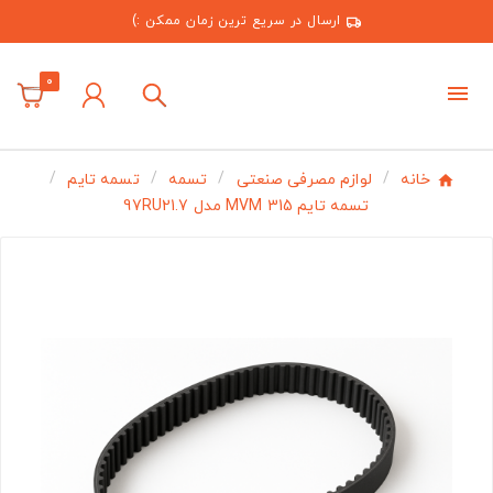
ارسال در سریع ترین زمان ممکن :)
0
خانه
لوازم مصرفی صنعتی
تسمه
تسمه تایم
تسمه تایم MVM 315 مدل 97RU21.7