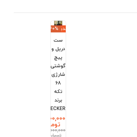
جدید
‎−40%
ست
دریل و
پیچ
گوشتی
شارژی
68
تکه
برند
BLACK+DECKER
12,600,000
تومان
21,000,000
تومان