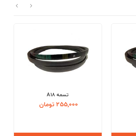
تسمه A18
255,000 تومان
قیمت
قیمت