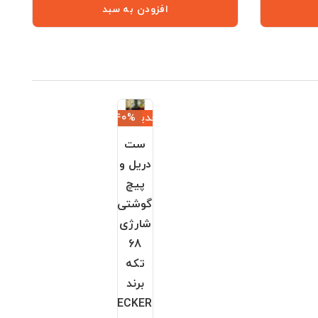
افزودن به سبد
جدید
‎−40%
ست
دریل و
پیچ
گوشتی
شارژی
68
تکه
برند
BLACK+DECKER