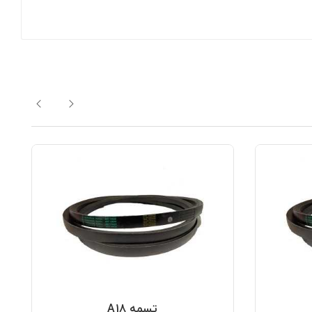
تسمه A18