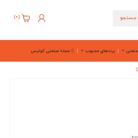
)
0
(
جستجو
صنعتی
برندهای محبوب
مجله صنعتی کولیس
یرو