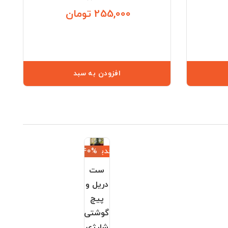
255,000 تومان
قیمت
قیمت
افزودن به سبد
جدید
‎−40%
ست
دریل و
پیچ
گوشتی
شارژی