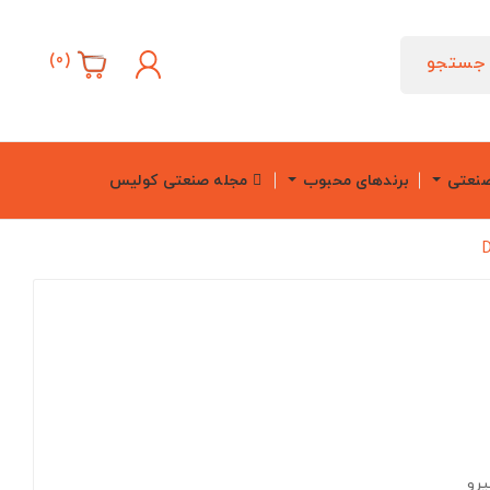
)
0
(
جستجو
صنعتی
برندهای محبوب
مجله صنعتی کولیس
یرو