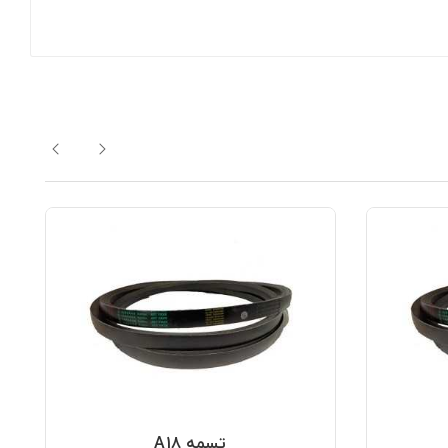
تسمه A18