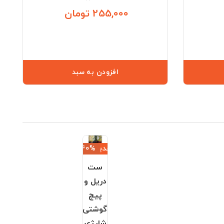
255,000 تومان
قیمت
قیمت
افزودن به سبد
جدید
‎−40%
ست
دریل و
پیچ
گوشتی
شارژی