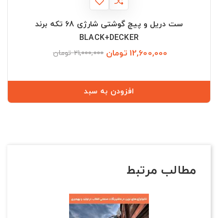
ست دریل و پیچ گوشتی شارژی 68 تکه برند
BLACK+DECKER
12,600,000 تومان
قیمت
قیمت
21,000,000 تومان
عادی
افزودن به سبد
مطالب مرتبط