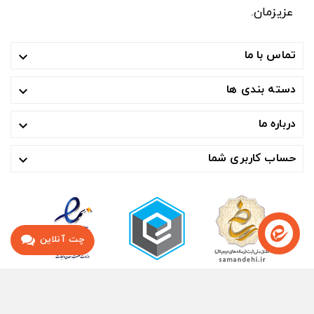
عزیزمان.
تماس با ما

دسته بندی ها

درباره ما

حساب کاربری شما

چت آنلاین
© ۱۴۰۴- هوشمند تجارت صنعت آسیا ™