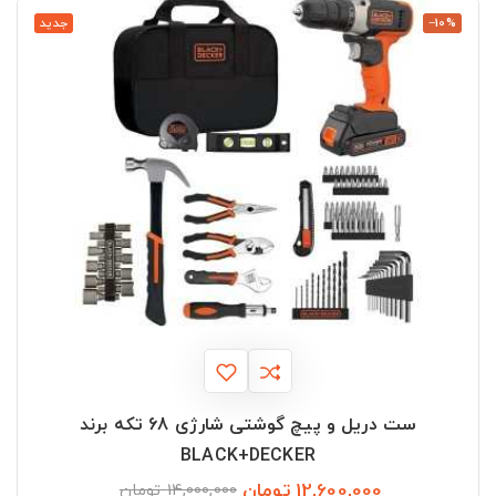
‎−10%
جدید
ست دریل و پیچ گوشتی شارژی 68 تکه برند
BLACK+DECKER
12,600,000 تومان
قیمت
قیمت
14,000,000 تومان