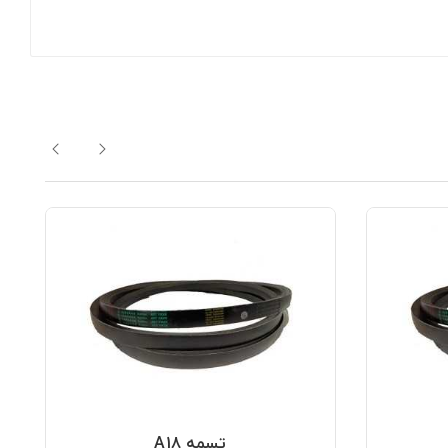
تسمه A18