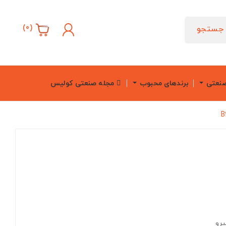
)
0
(
جستجو
صنعتی
برندهای محبوب
مجله صنعتی کولیس
یرو