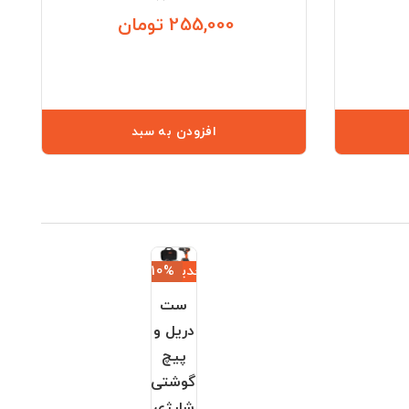
255,000 تومان
قیمت
قیمت
افزودن به سبد
جدید
‎−10%
ست
دریل و
پیچ
گوشتی
شارژی