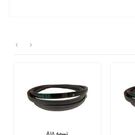
تسمه A18