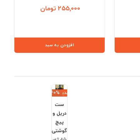
255,000 تومان
قیمت
قیمت
افزودن به سبد
جدید
‎−40%
ست
دریل و
پیچ
گوشتی
شارژی