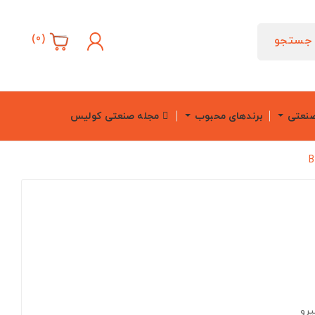
)
0
(
جستجو
صنعتی
برندهای محبوب
مجله صنعتی کولیس
یرو