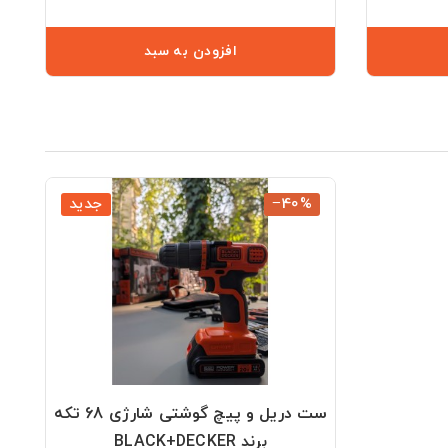
افزودن به سبد
‎−40%
جدید
ست دریل و پیچ گوشتی شارژی 68 تکه
برند BLACK+DECKER