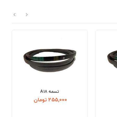
تسمه A18
255,000 تومان
قیمت
قیمت