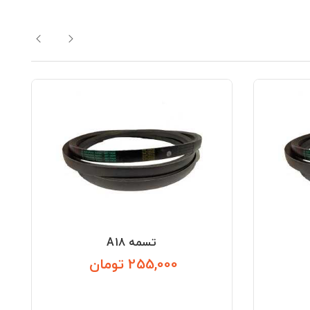
تسمه A18
255,000 تومان
قیمت
قیمت