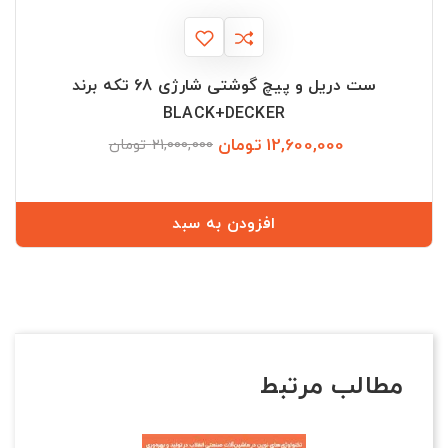
ست دریل و پیچ گوشتی شارژی 68 تکه برند
BLACK+DECKER
12,600,000 تومان
قیمت
قیمت
21,000,000 تومان
عادی
افزودن به سبد
مطالب مرتبط