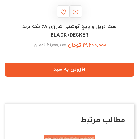
ست دریل و پیچ گوشتی شارژی 68 تکه برند
BLACK+DECKER
12,600,000 تومان
قیمت
قیمت
21,000,000 تومان
عادی
افزودن به سبد
مطالب مرتبط