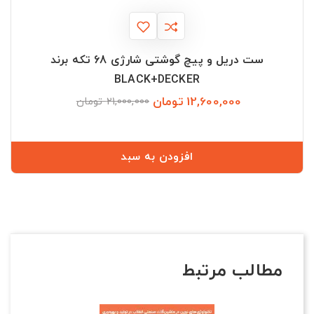
ست دریل و پیچ گوشتی شارژی 68 تکه برند
BLACK+DECKER
12,600,000 تومان
قیمت
قیمت
21,000,000 تومان
عادی
افزودن به سبد
مطالب مرتبط