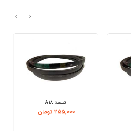
تسمه A18
255,000 تومان
قیمت
قیمت