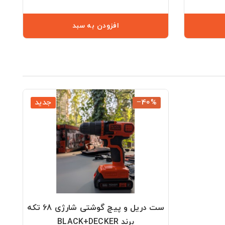
افزودن به سبد
‎−40%
جدید
ست دریل و پیچ گوشتی شارژی 68 تکه
برند BLACK+DECKER